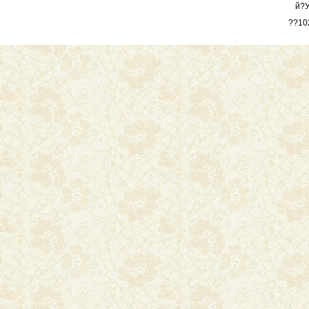
й?
??10