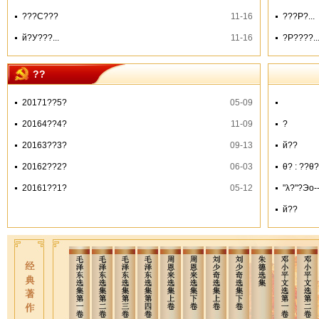
???С???
11-16
???Ρ?...
й?У???...
11-16
?Ρ????..
??
20171??5?
05-09
20164??4?
11-09
?
20163??3?
09-13
й??
20162??2?
06-03
θ? : ??θ
20161??1?
05-12
"λ?"?Эо-
й??