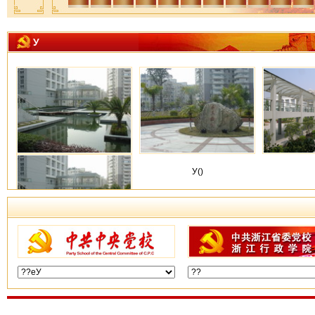
У
У(?)
У()
У()