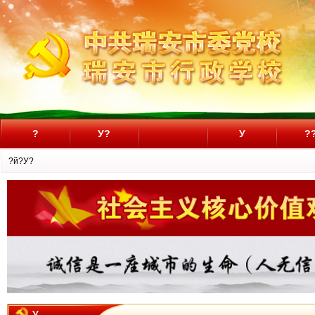
?
У?
У
?
?й?У?
У