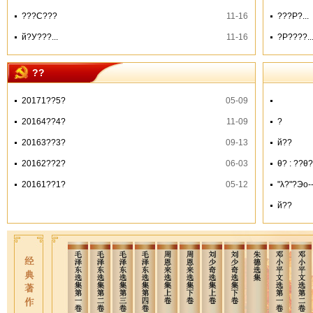
???С???
11-16
???Ρ?...
й?У???...
11-16
?Ρ????..
??
20171??5?
05-09
20164??4?
11-09
?
20163??3?
09-13
й??
20162??2?
06-03
θ? : ??θ
20161??1?
05-12
"λ?"?Эо-
й??