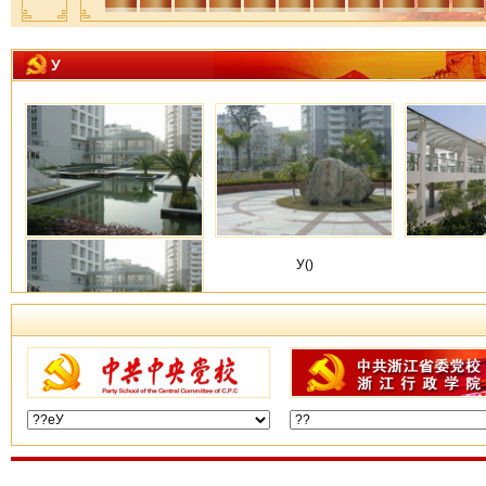
У
У(?)
У()
У()