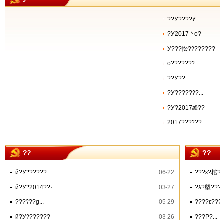
??У????У
?У2017＾ο?
У???忪????????
о???????
??У??...
?У???????...
?У?2017絳??
2017??????
??
??
й?У??????...
06-22
???ε?棺??
й?У?2014??·...
03-27
?λ?塱??
??????ɡ...
05-29
????ε??
й?У???????
03-26
???Ρ?...