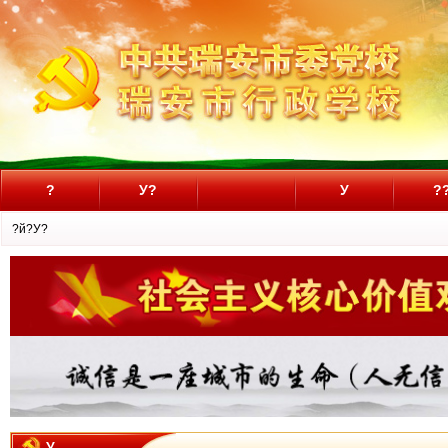
?
У?
У
?
?й?У?
У