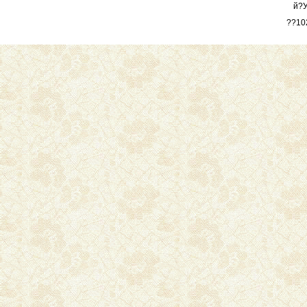
й?
??10